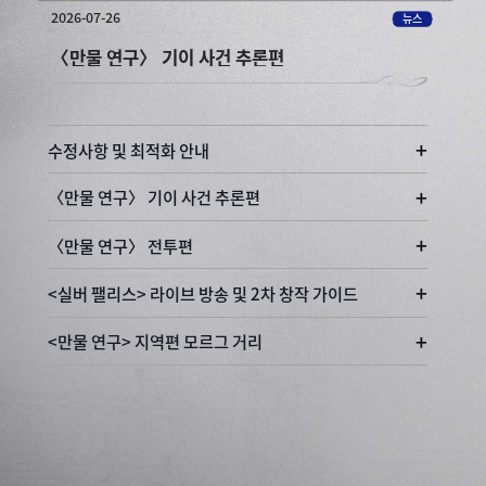
2026-07-22
뉴스
〈만물 연구〉 전투편
+
수정사항 및 최적화 안내
+
〈만물 연구〉 기이 사건 추론편
+
〈만물 연구〉 전투편
+
<실버 팰리스> 라이브 방송 및 2차 창작 가이드
+
<만물 연구> 지역편 모르그 거리